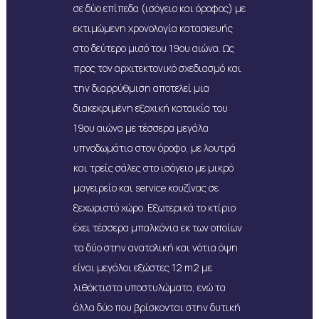
σε δύο επίπεδα (ισόγειο και όροφος) με
εκτιμώμενη χρονολογία κατασκευής
στο δεύτερο μισό του 19ου αιώνα. Ως
προς τον αρχιτεκτονικό σχεδιασμό και
την διαρρύθμιση αποτελεί μια
διακεκριμένη εξοχική κατοικία του
19ου αιώνα με τέσσερα μεγάλα
υπνοδωμάτια στον όροφο, με λουτρά
και τρείς σάλες στο ισόγειο με μικρό
μαγειρείο και service κουζίνας σε
ξεχωριστό χώρο. Εξωτερικά το κτίριο
έχει τέσσερα μπαλκόνια εκ των οποίων
τα δύο στην ανατολική και νότια όψη
είναι μεγάλοι εξώστες 12 m2 με
λιθόκτιστα υποστυλώματα, ενώ τα
άλλα δύο που βρίσκονται στην δυτική