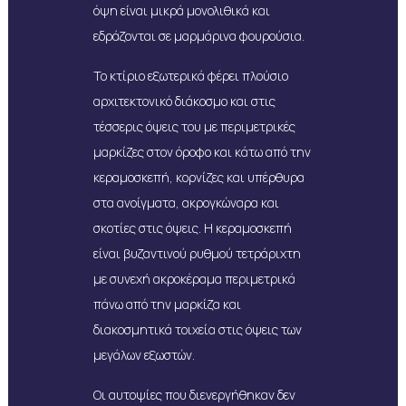
όψη είναι μικρά μονολιθικά και
εδράζονται σε μαρμάρινα φουρούσια.
Το κτίριο εξωτερικά φέρει πλούσιο
αρχιτεκτονικό διάκοσμο και στις
τέσσερις όψεις του με περιμετρικές
μαρκίζες στον όροφο και κάτω από την
κεραμοσκεπή, κορνίζες και υπέρθυρα
στα ανοίγματα, ακρογκώναρα και
σκοτίες στις όψεις. Η κεραμοσκεπή
είναι βυζαντινού ρυθμού τετράριχτη
με συνεχή ακροκέραμα περιμετρικά
πάνω από την μαρκίζα και
διακοσμητικά τοιχεία στις όψεις των
μεγάλων εξωστών.
Οι αυτοψίες που διενεργήθηκαν δεν