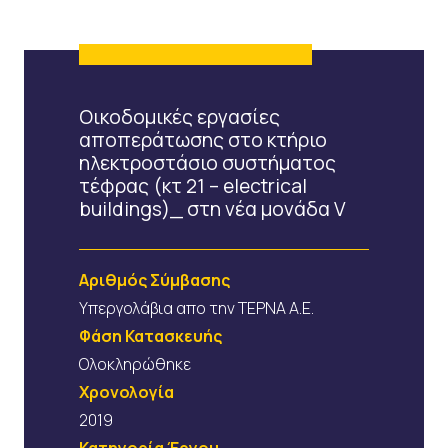
Οικοδομικές εργασίες
αποπεράτωσης στο κτήριο
ηλεκτροστάσιο συστήματος
τέφρας (κτ 21 – electrical
buildings)_ στη νέα μονάδα V
Αριθμός Σύμβασης
Υπεργολάβια απο την ΤΕΡΝΑ Α.Ε.
Φάση Κατασκευής
Ολοκληρώθηκε
Χρονολογία
2019
Κατηγορία Έργου